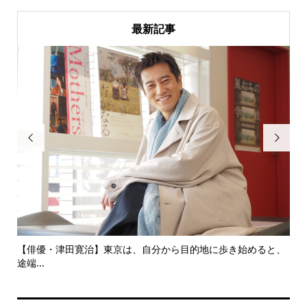
最新記事


にし
【俳優・津田寛治】東京は、自分から目的地に歩き始めると、
い
途端...
ても.