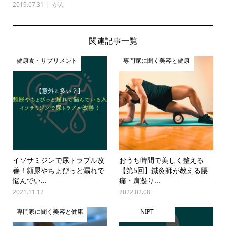
2019.07.31
がん
関連記事一覧
健康食・サプリメント
専門家に聞く美容と健康
イソサミジンで尿トラブル改
おうち時間で美しく整える
善！頻尿やちょびっと漏れで
【第5回】鍼灸師が教える腰
悩んでい...
痛・肩凝り...
2021.11.12
2022.02.08
専門家に聞く美容と健康
NIPT