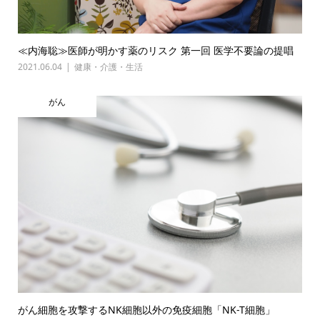
≪内海聡≫医師が明かす薬のリスク 第一回 医学不要論の提唱
2021.06.04
健康・介護・生活
がん
がん細胞を攻撃するNK細胞以外の免疫細胞「NK-T細胞」