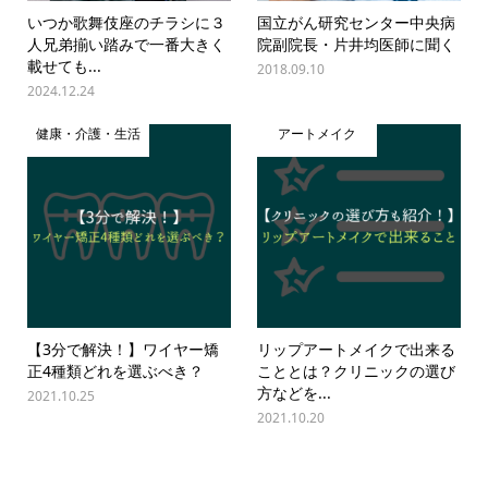
いつか歌舞伎座のチラシに３
国立がん研究センター中央病
人兄弟揃い踏みで一番大きく
院副院長・片井均医師に聞く
載せても...
2018.09.10
2024.12.24
健康・介護・生活
アートメイク
【3分で解決！】ワイヤー矯
リップアートメイクで出来る
正4種類どれを選ぶべき？
こととは？クリニックの選び
方などを...
2021.10.25
2021.10.20