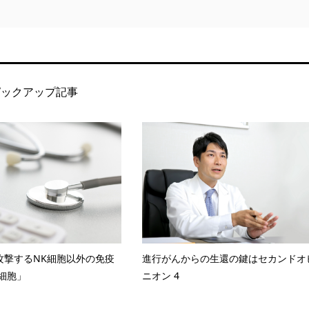
ピックアップ記事
攻撃するNK細胞以外の免疫
進行がんからの生還の鍵はセカンドオ
T細胞」
ニオン 4