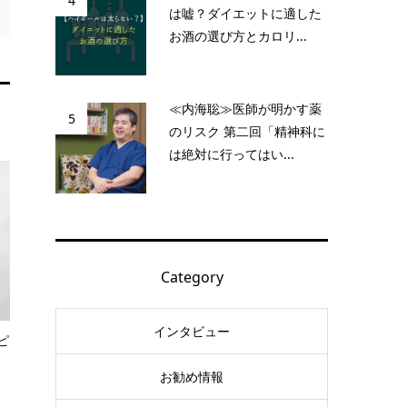
4
は嘘？ダイエットに適した
お酒の選び方とカロリ...
≪内海聡≫医師が明かす薬
5
のリスク 第二回「精神科に
は絶対に行ってはい...
Category
インタビュー
ピ
お勧め情報