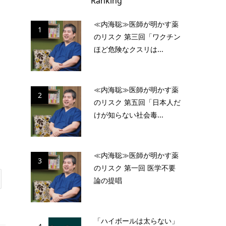
Ranking
≪内海聡≫医師が明かす薬
1
のリスク 第三回「ワクチン
ほど危険なクスリは...
≪内海聡≫医師が明かす薬
2
のリスク 第五回「日本人だ
けが知らない社会毒...
≪内海聡≫医師が明かす薬
3
のリスク 第一回 医学不要
論の提唱
「ハイボールは太らない」