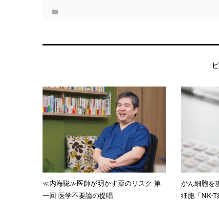
≪内海聡≫医師が明かす薬のリスク 第
がん細胞を
一回 医学不要論の提唱
細胞「NK-