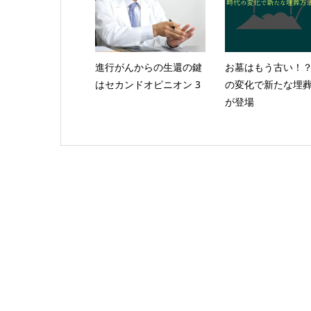
進行がんからの生還の鍵
お墓はもう古い！
はセカンドオピニオン 3
の変化で新たな埋
が登場