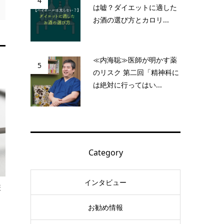
4
は嘘？ダイエットに適した
お酒の選び方とカロリ...
≪内海聡≫医師が明かす薬
5
のリスク 第二回「精神科に
は絶対に行ってはい...
Category
インタビュー
疫
お勧め情報