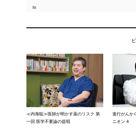
≪内海聡≫医師が明かす薬のリスク 第
進行がんか
一回 医学不要論の提唱
ニオン 4