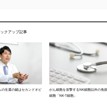
ピックアップ記事
らの生還の鍵はセカンドオピ
がん細胞を攻撃するNK細胞以外の免
細胞「NK-T細胞」