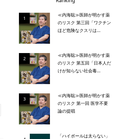
Ranking
≪内海聡≫医師が明かす薬
1
のリスク 第三回「ワクチン
ほど危険なクスリは...
≪内海聡≫医師が明かす薬
2
のリスク 第五回「日本人だ
けが知らない社会毒...
≪内海聡≫医師が明かす薬
3
のリスク 第一回 医学不要
論の提唱
「ハイボールは太らない」