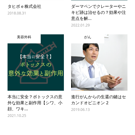
タヒボｅ株式会社
ダーマペンでクレーターやニ
キビ跡は治せるの？効果や注
2018.08.31
意点を解...
2022.01.29
美容外科
がん
本当に安全？ボトックスの意
進行がんからの生還の鍵はセ
外な効果と副作用【シワ、小
カンドオピニオン 2
顔、ワキ...
2019.06.13
2021.10.25