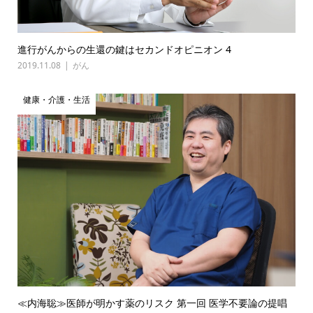
進行がんからの生還の鍵はセカンドオピニオン 4
2019.11.08
がん
健康・介護・生活
≪内海聡≫医師が明かす薬のリスク 第一回 医学不要論の提唱