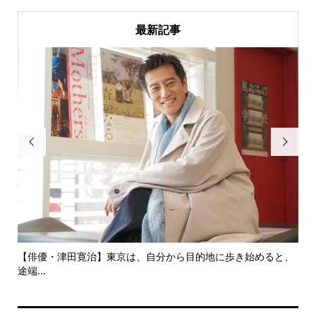
最新記事


にし
【俳優・津田寛治】東京は、自分から目的地に歩き始めると、
い
途端...
ても.