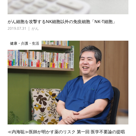
がん細胞を攻撃するNK細胞以外の免疫細胞「NK-T細胞」
2019.07.31
がん
健康・介護・生活
≪内海聡≫医師が明かす薬のリスク 第一回 医学不要論の提唱