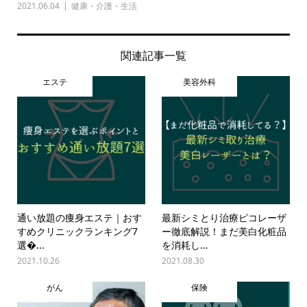
2021.06.04
健康・介護・生活
関連記事一覧
エステ
美容外科
通い放題の痩身エステ｜おす
最新シミとり治療ピコレーザ
すめクリニックランキング7
ー徹底解説！まだ美白化粧品
選�...
を消耗し...
2021.10.26
2021.08.30
がん
保険