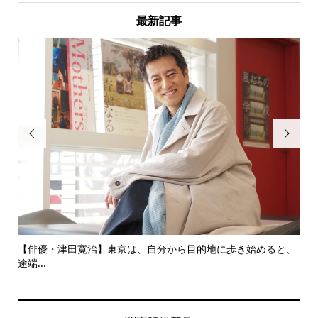
最新記事


にし
【俳優・津田寛治】東京は、自分から目的地に歩き始めると、
い
途端...
ても.