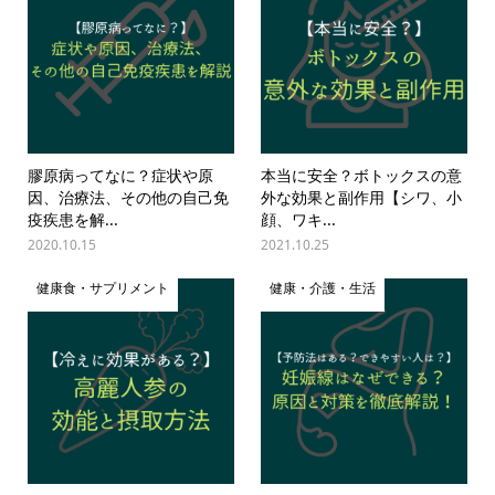
膠原病ってなに？症状や原
本当に安全？ボトックスの意
因、治療法、その他の自己免
外な効果と副作用【シワ、小
疫疾患を解...
顔、ワキ...
2020.10.15
2021.10.25
健康食・サプリメント
健康・介護・生活