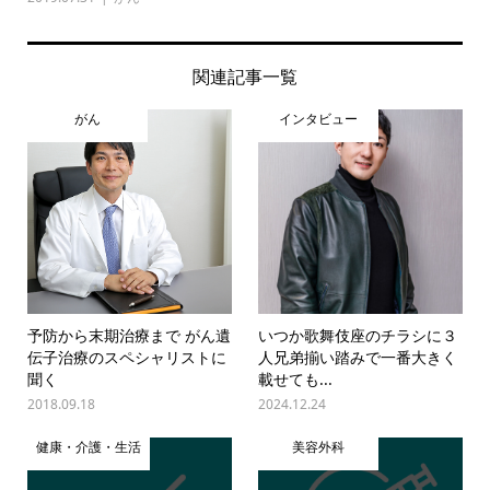
関連記事一覧
がん
インタビュー
予防から末期治療まで がん遺
いつか歌舞伎座のチラシに３
伝子治療のスペシャリストに
人兄弟揃い踏みで一番大きく
聞く
載せても...
2018.09.18
2024.12.24
健康・介護・生活
美容外科