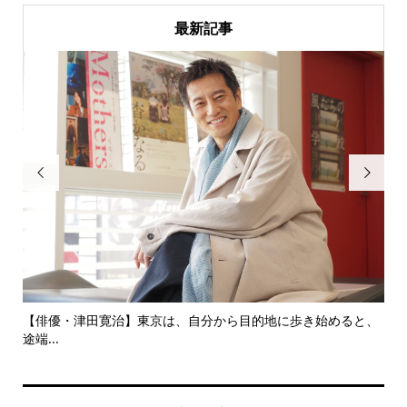
最新記事


にし
【俳優・津田寛治】東京は、自分から目的地に歩き始めると、
い
途端...
ても.