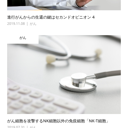
進行がんからの生還の鍵はセカンドオピニオン 4
2019.11.08
がん
がん
がん細胞を攻撃するNK細胞以外の免疫細胞「NK-T細胞」
2019.07.31
がん