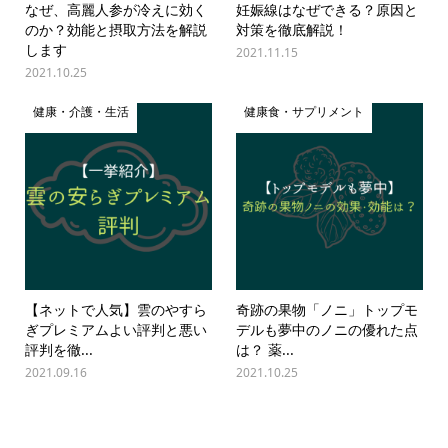
なぜ、高麗人参が冷えに効く
妊娠線はなぜできる？原因と
のか？効能と摂取方法を解説
対策を徹底解説！
します
2021.11.15
2021.10.25
健康・介護・生活
健康食・サプリメント
【ネットで人気】雲のやすら
奇跡の果物「ノニ」トップモ
ぎプレミアムよい評判と悪い
デルも夢中のノニの優れた点
評判を徹...
は？ 薬...
2021.09.16
2021.10.25