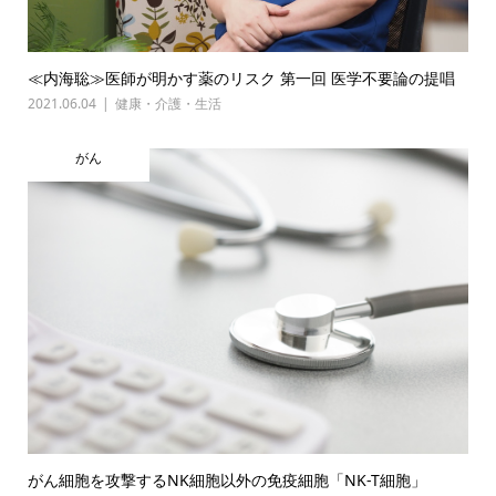
≪内海聡≫医師が明かす薬のリスク 第一回 医学不要論の提唱
2021.06.04
健康・介護・生活
がん
がん細胞を攻撃するNK細胞以外の免疫細胞「NK-T細胞」