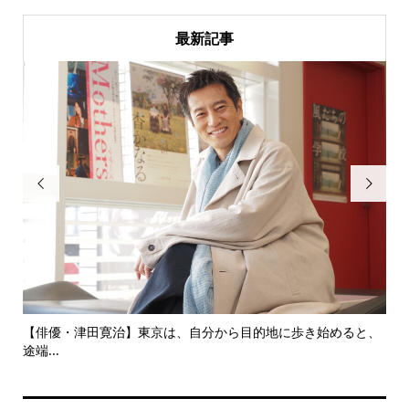
最新記事


にし
【俳優・津田寛治】東京は、自分から目的地に歩き始めると、
い
途端...
ても.