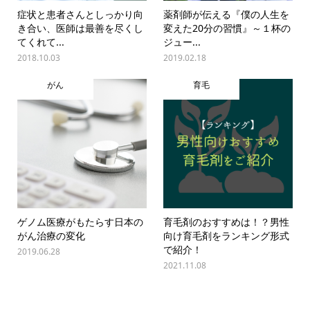
症状と患者さんとしっかり向
薬剤師が伝える『僕の人生を
き合い、医師は最善を尽くし
変えた20分の習慣』～１杯の
てくれて...
ジュー...
2018.10.03
2019.02.18
がん
育毛
ゲノム医療がもたらす日本の
育毛剤のおすすめは！？男性
がん治療の変化
向け育毛剤をランキング形式
で紹介！
2019.06.28
2021.11.08