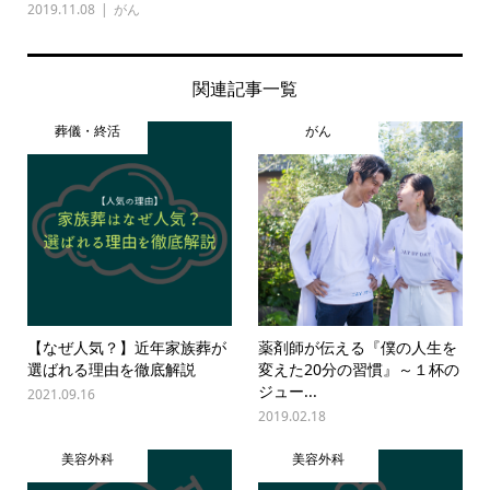
2019.11.08
がん
関連記事一覧
葬儀・終活
がん
【なぜ人気？】近年家族葬が
薬剤師が伝える『僕の人生を
選ばれる理由を徹底解説
変えた20分の習慣』～１杯の
ジュー...
2021.09.16
2019.02.18
美容外科
美容外科