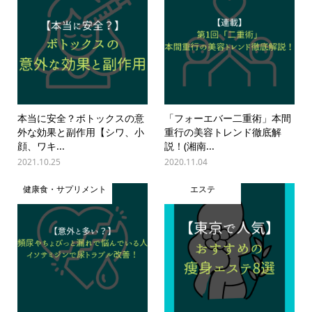
本当に安全？ボトックスの意
「フォーエバー二重術」本間
外な効果と副作用【シワ、小
重行の美容トレンド徹底解
顔、ワキ...
説！(湘南...
2021.10.25
2020.11.04
健康食・サプリメント
エステ