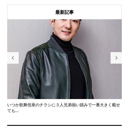
最新記事


と、
いつか歌舞伎座のチラシに３人兄弟揃い踏みで一番大きく載せ
俺
ても...
てい.