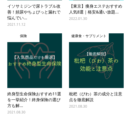
イソサミジンで尿トラブル改
【東京】痩身エステおすすめ
善！頻尿やちょびっと漏れで
人気8選｜格安&通い放題...
悩んでい...
2022.01.30
2021.11.12
保険
健康食・サプリメント
終身型生命保険おすすめ11選
枇杷（びわ）茶の成分と注意
を一挙紹介！終身保険の選び
点を徹底解説
方も解...
2021.08.30
2021.08.30