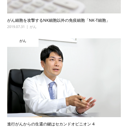
がん細胞を攻撃するNK細胞以外の免疫細胞「NK-T細胞」
2019.07.31
がん
がん
進行がんからの生還の鍵はセカンドオピニオン 4