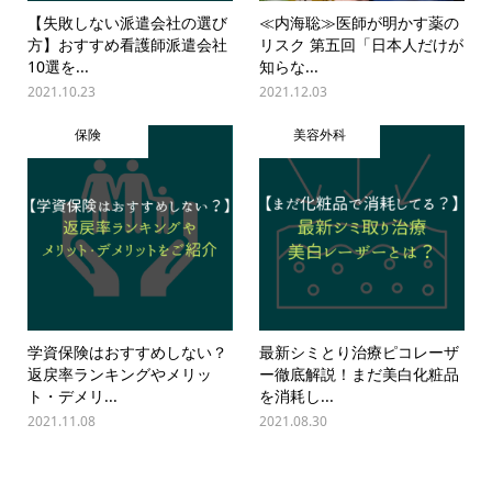
【失敗しない派遣会社の選び
≪内海聡≫医師が明かす薬の
方】おすすめ看護師派遣会社
リスク 第五回「日本人だけが
10選を...
知らな...
2021.10.23
2021.12.03
保険
美容外科
学資保険はおすすめしない？
最新シミとり治療ピコレーザ
返戻率ランキングやメリッ
ー徹底解説！まだ美白化粧品
ト・デメリ...
を消耗し...
2021.11.08
2021.08.30