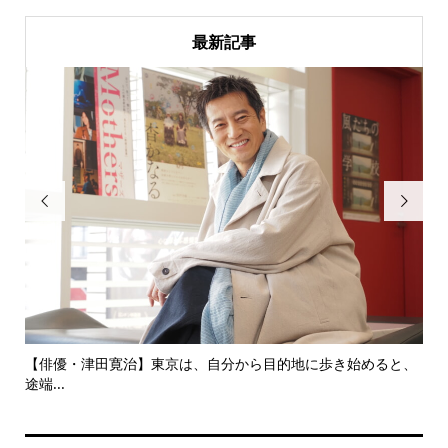
最新記事


にし
【俳優・津田寛治】東京は、自分から目的地に歩き始めると、
い
途端...
ても.