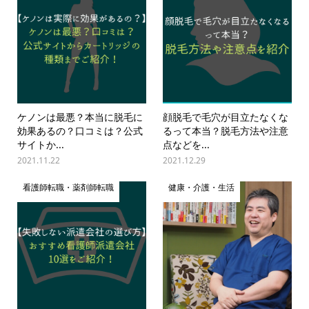
ケノンは最悪？本当に脱毛に
顔脱毛で毛穴が目立たなくな
効果あるの？口コミは？公式
るって本当？脱毛方法や注意
サイトか...
点などを...
2021.11.22
2021.12.29
看護師転職・薬剤師転職
健康・介護・生活