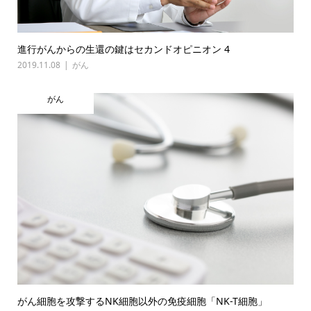
進行がんからの生還の鍵はセカンドオピニオン 4
2019.11.08
がん
がん
がん細胞を攻撃するNK細胞以外の免疫細胞「NK-T細胞」