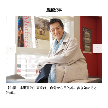
最新記事


【俳優・津田寛治】東京は、自分から目的地に歩き始めると、
いつか
途端...
ても...