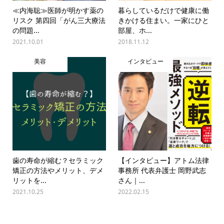
≪内海聡≫医師が明かす薬の
暮らしているだけで健康に働
リスク 第四回「がん三大療法
きかける住まい。一家にひと
の問題...
部屋、ホ...
2021.10.01
2018.11.12
美容
インタビュー
歯の寿命が縮む？セラミック
【インタビュー】アトム法律
矯正の方法やメリット、デメ
事務所 代表弁護士 岡野武志
リットを...
さん｜...
2021.10.25
2022.02.15