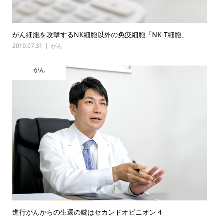
がん細胞を攻撃するNK細胞以外の免疫細胞「NK-T細胞」
2019.07.31
がん
がん
進行がんからの生還の鍵はセカンドオピニオン 4