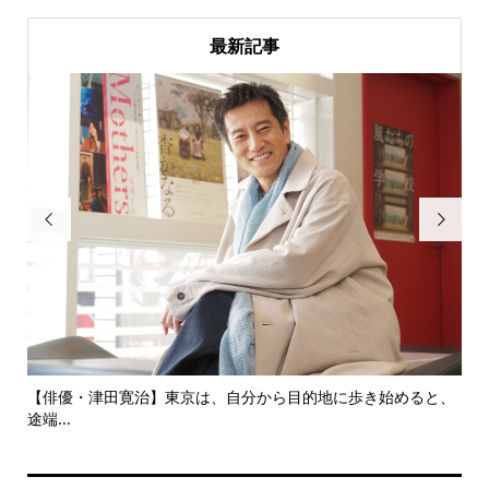
最新記事


にし
【俳優・津田寛治】東京は、自分から目的地に歩き始めると、
い
途端...
ても.