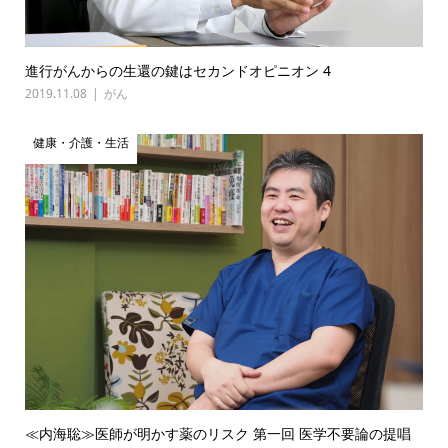
進行がんからの生還の鍵はセカンドオピニオン 4
2019.11.08
がん
健康・介護・生活
≪内海聡≫医師が明かす薬のリスク 第一回 医学不要論の提唱