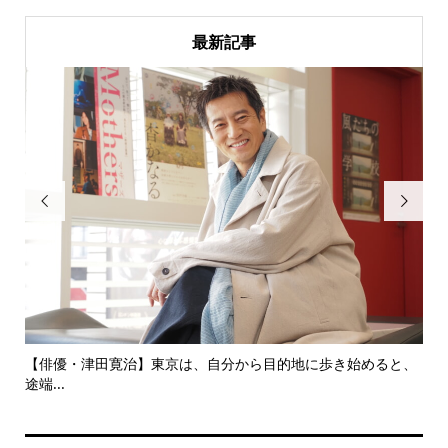
最新記事


にし
【俳優・津田寛治】東京は、自分から目的地に歩き始めると、
い
途端...
ても.