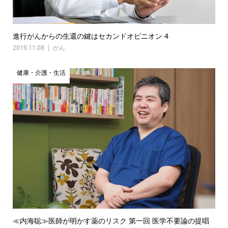
進行がんからの生還の鍵はセカンドオピニオン 4
2019.11.08
がん
健康・介護・生活
≪内海聡≫医師が明かす薬のリスク 第一回 医学不要論の提唱