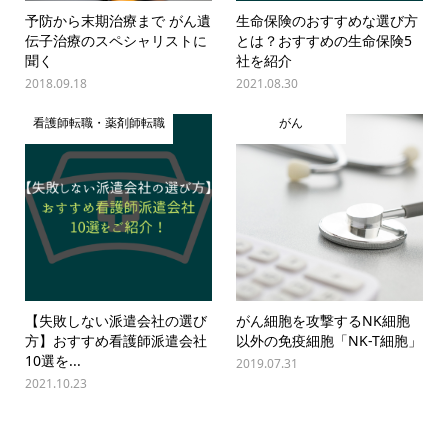
予防から末期治療まで がん遺
生命保険のおすすめな選び方
伝子治療のスペシャリストに
とは？おすすめの生命保険5
聞く
社を紹介
2018.09.18
2021.08.30
看護師転職・薬剤師転職
がん
【失敗しない派遣会社の選び
がん細胞を攻撃するNK細胞
方】おすすめ看護師派遣会社
以外の免疫細胞「NK-T細胞」
10選を...
2019.07.31
2021.10.23