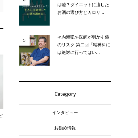
4
は嘘？ダイエットに適した
お酒の選び方とカロリ...
≪内海聡≫医師が明かす薬
5
のリスク 第二回「精神科に
は絶対に行ってはい...
Category
インタビュー
ピ
お勧め情報