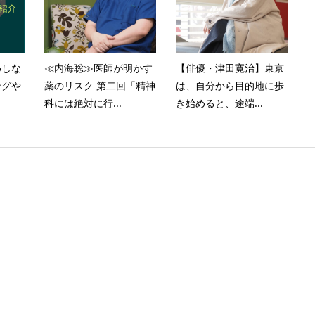
めしな
≪内海聡≫医師が明かす
【俳優・津田寛治】東京
ングや
薬のリスク 第二回「精神
は、自分から目的地に歩
科には絶対に行...
き始めると、途端...