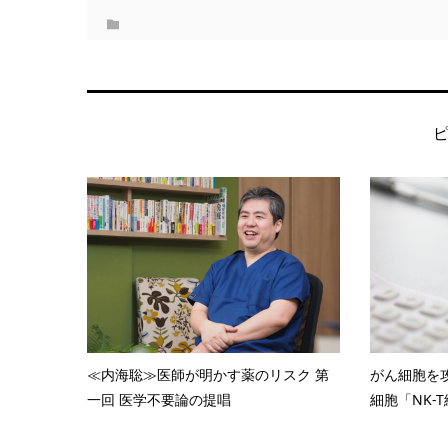
≪内海聡≫医師が明かす薬のリスク 第
がん細胞を
一回 医学不要論の提唱
細胞「NK-