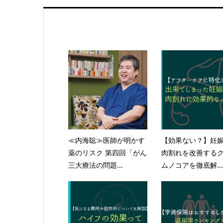
≪内海聡≫医師が明かす
【効果ない？】妊
薬のリスク 第四回「がん
肉割れを改善する
三大療法の問題...
ムノコアを徹底解...