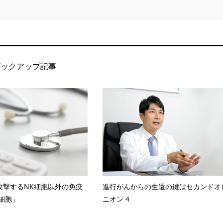
ピックアップ記事
攻撃するNK細胞以外の免疫
進行がんからの生還の鍵はセカンドオ
T細胞」
ニオン 4