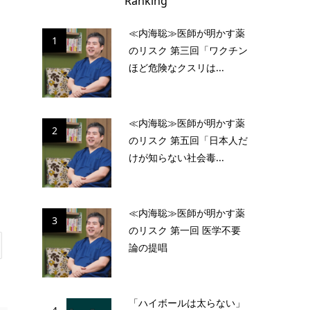
Ranking
≪内海聡≫医師が明かす薬
1
のリスク 第三回「ワクチン
ほど危険なクスリは...
≪内海聡≫医師が明かす薬
2
のリスク 第五回「日本人だ
けが知らない社会毒...
≪内海聡≫医師が明かす薬
3
のリスク 第一回 医学不要
論の提唱
「ハイボールは太らない」