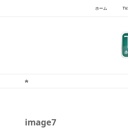
ホーム
T
image7