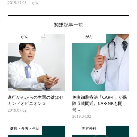
2019.11.08
がん
関連記事一覧
がん
がん
進行がんからの生還の鍵はセ
免疫細胞療法「CAR-T」が保
カンドオピニオン 3
険収載間近。CAR-NKも開
発...
2019.07.02
2019.04.02
健康・介護・生活
美容外科