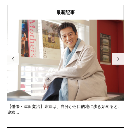
最新記事


にし
【俳優・津田寛治】東京は、自分から目的地に歩き始めると、
い
途端...
ても.