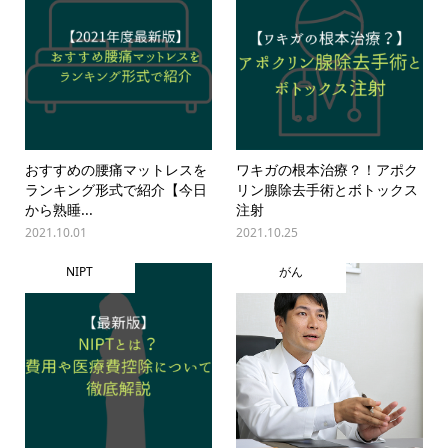
おすすめの腰痛マットレスを
ワキガの根本治療？！アポク
ランキング形式で紹介【今日
リン腺除去手術とボトックス
から熟睡...
注射
2021.10.01
2021.10.25
NIPT
がん