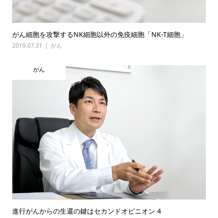
がん細胞を攻撃するNK細胞以外の免疫細胞「NK-T細胞」
2019.07.31
がん
がん
進行がんからの生還の鍵はセカンドオピニオン 4