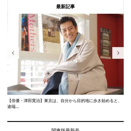
最新記事


にし
【俳優・津田寛治】東京は、自分から目的地に歩き始めると、
い
途端...
ても.
関東版最新号