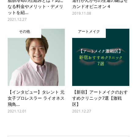
脂肪冷却の仕組みとは？気に
進行がんからの生還の鍵はセ
なる料金やメリット・デメリ
カンドオピニオン 4
ットを紹...
2019.11.08
2021.12.27
その他
アートメイク
【インタビュー】タレント 元
【新宿】アートメイクのおす
女子プロレスラー ライオネス
すめクリニック7選【激戦
飛鳥...
区】
2021.12.01
2021.12.27