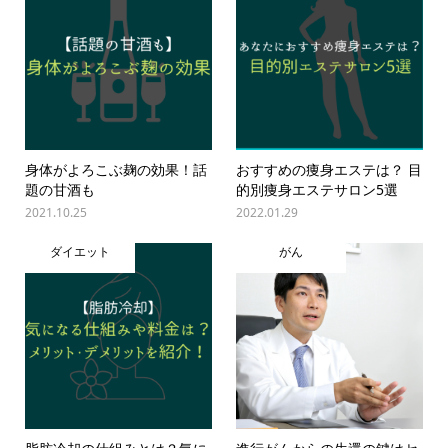
身体がよろこぶ麹の効果！話
おすすめの痩身エステは？ 目
題の甘酒も
的別痩身エステサロン5選
2021.10.25
2022.01.29
ダイエット
がん