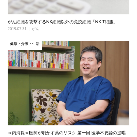
がん細胞を攻撃するNK細胞以外の免疫細胞「NK-T細胞」
2019.07.31
がん
健康・介護・生活
≪内海聡≫医師が明かす薬のリスク 第一回 医学不要論の提唱